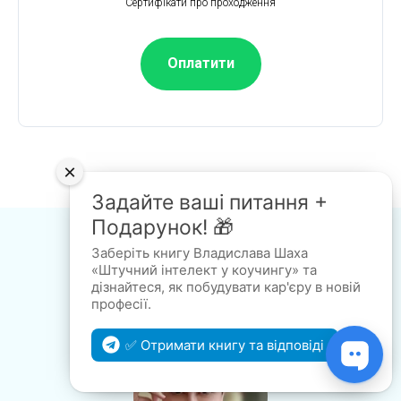
Сертифікати про проходження
Оплатити
×
Задайте ваші питання +
Подарунок! 🎁
Заберіть книгу Владислава Шаха
«Штучний інтелект у коучингу» та
Відгуки студентів
дізнайтеся, як побудувати кар'єру в новій
професії.
✅ Отримати книгу та відповіді