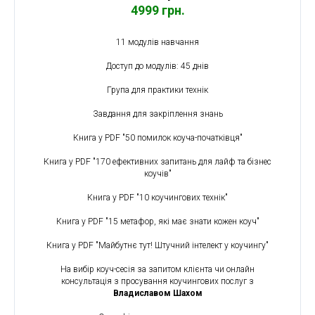
4999 грн.
11 модулів навчання
Доступ до модулів: 45 днів
Група для практики технік
Завдання для закріплення знань
Книга у PDF "50 помилок коуча-початківця"
Книга у PDF "170 ефективних запитань для лайф та бізнес
коучів"
Книга у PDF "10 коучингових технік"
Книга у PDF "15 метафор, які має знати кожен коуч"
Книга у PDF "Майбутнє тут! Штучний інтелект у коучингу"
На вибір коуч-сесія за запитом клієнта чи онлайн
консультація з просування коучингових послуг з
Владиславом Шахом