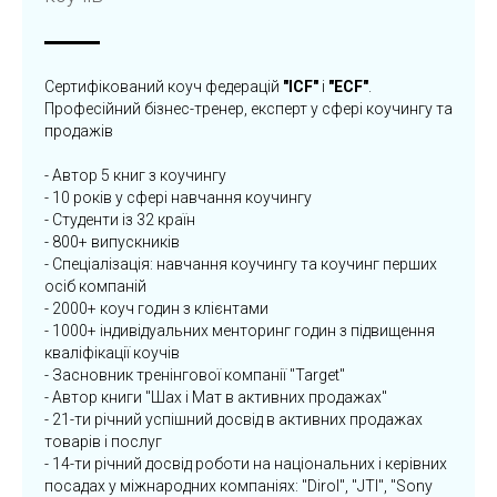
Сертифікований коуч федерацій
"ICF"
і
"ECF"
.
Професійний бізнес-тренер, експерт у сфері коучингу та
продажів
- Автор 5 книг з коучингу
- 10 років у сфері навчання коучингу
- Студенти із 32 країн
- 800+ випускників
- Спеціалізація: навчання коучингу та коучинг перших
осіб компаній
- 2000+ коуч годин з клієнтами
- 1000+ індивідуальних менторинг годин з підвищення
кваліфікації коучів
- Засновник тренінгової компанії "Target"
- Автор книги "Шах і Мат в активних продажах"
- 21-ти річний успішний досвід в активних продажах
товарів і послуг
- 14-ти річний досвід роботи на національних і керівних
посадах у міжнародних компаніях: "Dirol", "JTI", "Sony