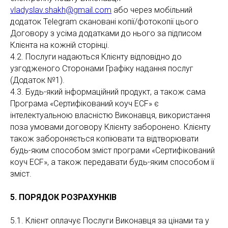
vladyslav.shakh@gmail.com
або через мобільний
додаток Telegram скановані копії/фотокопії цього
Договору з усіма додатками до нього за підписом
Клієнта на кожній сторінці.
4.2. Послуги надаються Клієнту відповідно до
узгодженого Сторонами Графіку надання послуг
(Додаток №1).
4.3. Будь-який інформаційний продукт, а також сама
Програма «Сертифікований коуч ECF» є
інтелектуальною власністю Виконавця, використання
поза умовами договору Клієнту заборонено. Клієнту
також забороняється копіювати та відтворювати
будь-яким способом зміст програми «Сертифікований
коуч ECF», а також передавати будь-яким способом її
зміст.
5. ПОРЯДОК РОЗРАХУНКІВ
5.1. Клієнт оплачує Послуги Виконавця за цінами та у