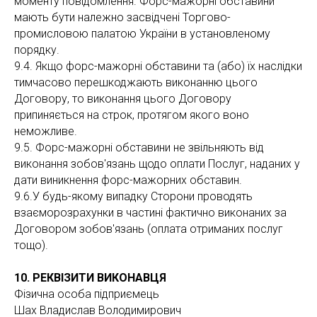
моменту повідомлення. Форс-мажорні обставини
мають бути належно засвідчені Торгово-
промисловою палатою України в установленому
порядку.
9.4. Якщо форс-мажорні обставини та (або) їх наслідки
тимчасово перешкоджають виконанню цього
Договору, то виконання цього Договору
припиняється на строк, протягом якого воно
неможливе.
9.5. Форс-мажорні обставини не звільняють від
виконання зобов'язань щодо оплати Послуг, наданих у
дати виникнення форс-мажорних обставин.
9.6.У будь-якому випадку Сторони проводять
взаєморозрахунки в частині фактично виконаних за
Договором зобов'язань (оплата отриманих послуг
тощо).
10. РЕКВІЗИТИ ВИКОНАВЦЯ
Фізична особа підприємець
Шах Владислав Володимирович